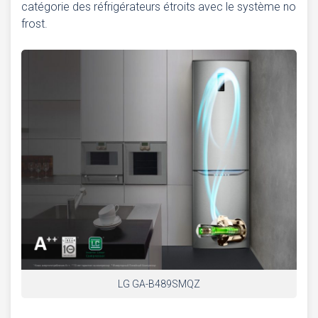
catégorie des réfrigérateurs étroits avec le système no
frost.
LG GA-B489SМQZ