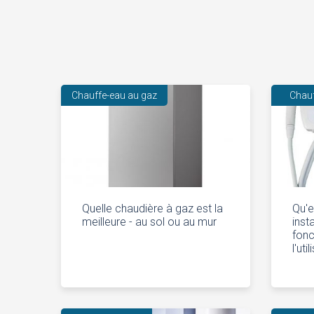
Chauffe-eau au gaz
Chau
Quelle chaudière à gaz est la
Qu'e
meilleure - au sol ou au mur
ins
fonc
l'uti