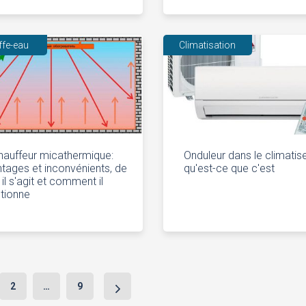
ffe-eau
Climatisation
auffeur micathermique:
Onduleur dans le climatise
tages et inconvénients, de
qu'est-ce que c'est
 il s'agit et comment il
tionne
2
…
9