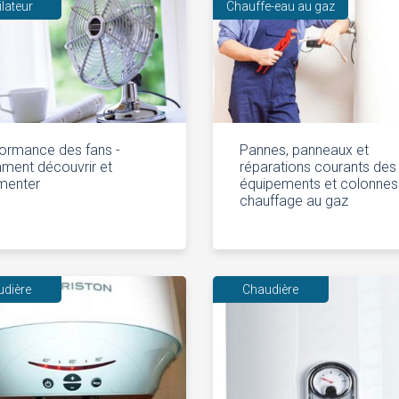
ilateur
Chauffe-eau au gaz
ormance des fans -
Pannes, panneaux et
ment découvrir et
réparations courants des
menter
équipements et colonnes
chauffage au gaz
udière
Chaudière