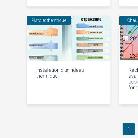
Pistolet thermique
Chau
Installation d'un rideau
Réch
thermique
avan
quoi
fonc
Navigation
1