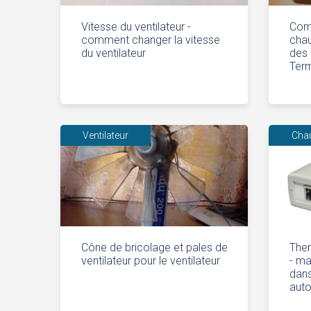
Vitesse du ventilateur -
Com
comment changer la vitesse
chau
du ventilateur
des 
Ter
Ventilateur
Cha
Cône de bricolage et pales de
The
ventilateur pour le ventilateur
- ma
dans
aut