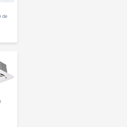
e de
s