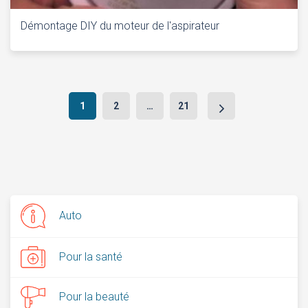
Démontage DIY du moteur de l'aspirateur
Navigation
1
2
…
21
après
Auto
Pour la santé
Pour la beauté