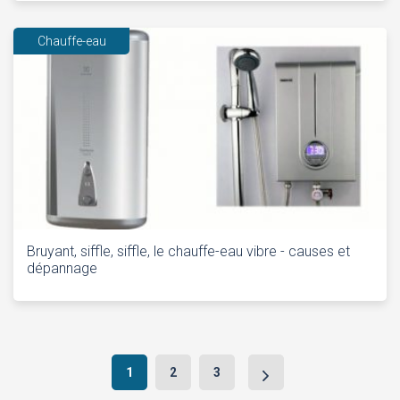
Chauffe-eau
Bruyant, siffle, siffle, le chauffe-eau vibre - causes et
dépannage
Navigation
1
2
3
après