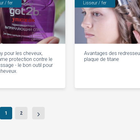
ur / fer
Lisseur / fer
y pour les cheveux,
Avantages des redresseu
e protection contre le
plaque de titane
ssage - le bon outil pour
cheveux.
1
2