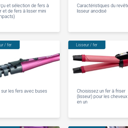
çu et sélection de fers à
Caractéristiques du revê
r et de fers à lisser mini
lisseur anodisé
mpacts)
ur / fer
Lisseur / fer
 sur les fers avec buses
Choisissez un fer à friser
(lisseur) pour les cheveu
en un