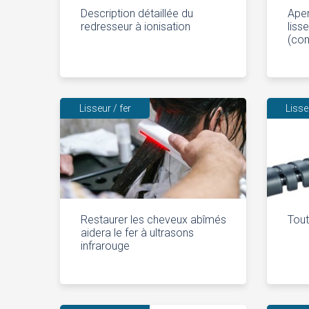
Description détaillée du
Aper
redresseur à ionisation
lisse
(co
Lisseur / fer
Lisse
Restaurer les cheveux abîmés
Tout
aidera le fer à ultrasons
infrarouge