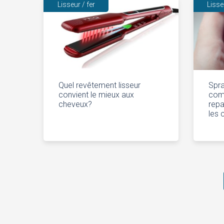
Lisseur / fer
Lisse
Quel revêtement lisseur
Spra
convient le mieux aux
comm
cheveux?
repa
les 
Navigation
après