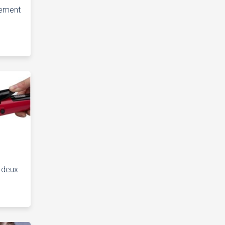
tement
x deux