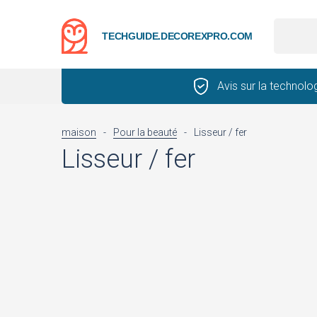
TECHGUIDE.DECOREXPRO.COM
Avis sur la technolo
maison
-
Pour la beauté
-
Lisseur / fer
Lisseur / fer