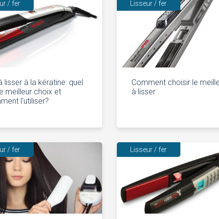
ur / fer
Lisseur / fer
à lisser à la kératine: quel
Comment choisir le meille
le meilleur choix et
à lisser
ent l'utiliser?
ur / fer
Lisseur / fer