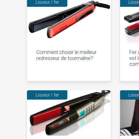
Lisseur / fer
Lisse
Comment choisir le meilleur
Fer 
redresseur de tourmaline?
est 
comm
Lisseur / fer
Lisse