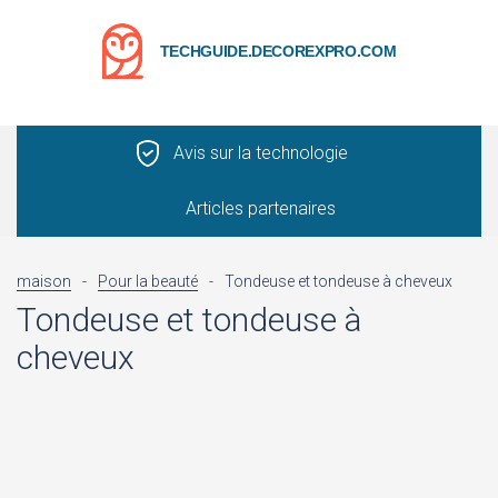
TECHGUIDE.DECOREXPRO.COM
Avis sur la technologie
Articles partenaires
maison
-
Pour la beauté
-
Tondeuse et tondeuse à cheveux
Tondeuse et tondeuse à
cheveux