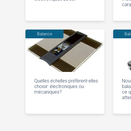
cara
Balance
Ba
Quelles échelles préfèrent-elles
Nous
choisir: électroniques ou
bala
mécaniques?
ce q
atte