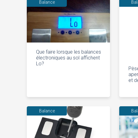
Balance
Ba
Que faire lorsque les balances
électroniques au sol affichent
Lo?
Pèse
aper
et d
Balance
Ba