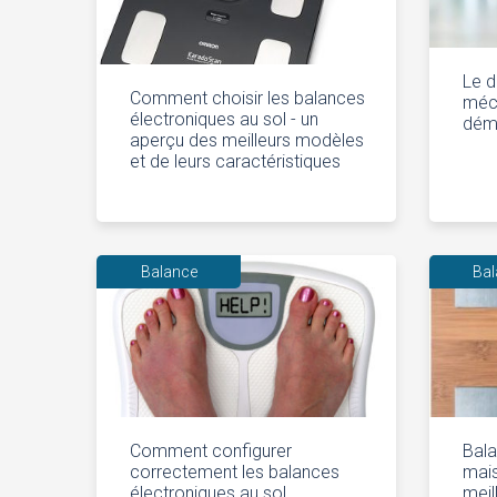
Le d
Comment choisir les balances
méc
électroniques au sol - un
démo
aperçu des meilleurs modèles
et de leurs caractéristiques
Balance
Ba
Comment configurer
Bala
correctement les balances
mais
électroniques au sol
meil