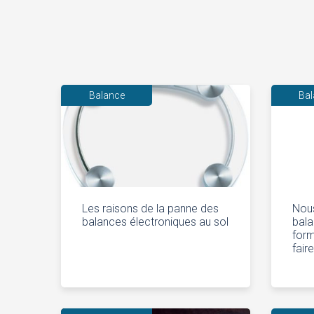
Balance
Ba
Les raisons de la panne des
Nous
balances électroniques au sol
bala
form
fair