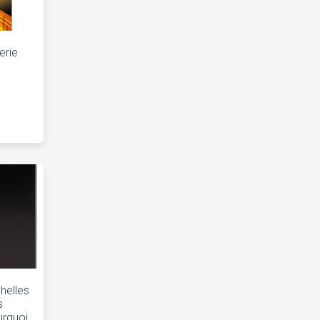
erie
helles
s
urquoi