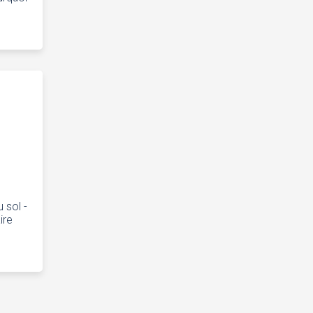
 sol -
ire