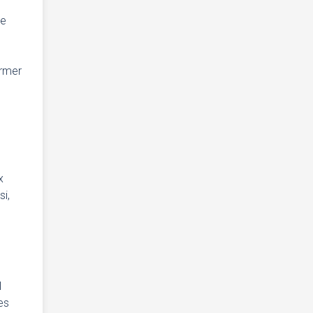
te
ormer
x
si,
l
es