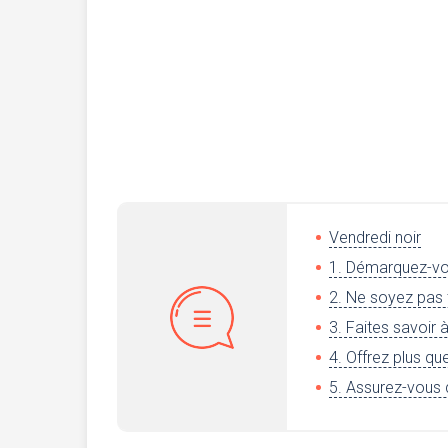
Vendredi noir
1. Démarquez-v
2. Ne soyez pas
3. Faites savoir
4. Offrez plus qu
5. Assurez-vous q