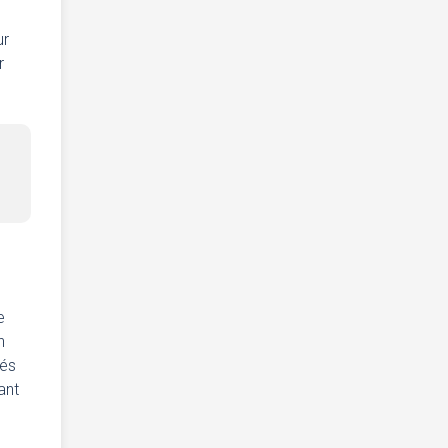
ur
r
e
n
tés
ant