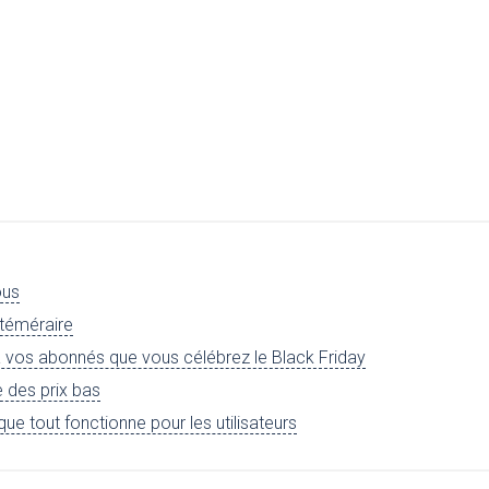
ous
 téméraire
 à vos abonnés que vous célébrez le Black Friday
e des prix bas
ue tout fonctionne pour les utilisateurs